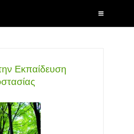
 την Εκπαίδευση
οστασίας