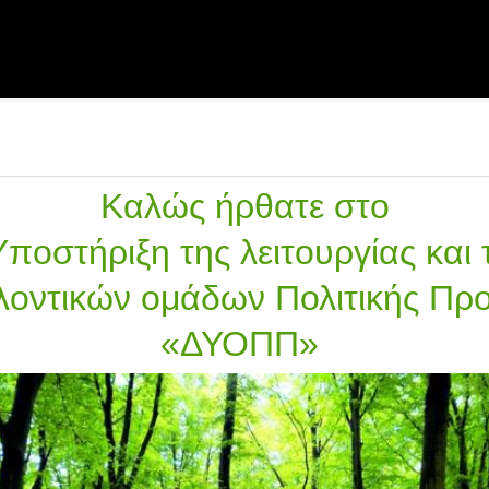
Καλώς ήρθατε στο
 Υποστήριξη της λειτουργίας και
λοντικών ομάδων Πολιτικής Πρ
«ΔΥΟΠΠ»